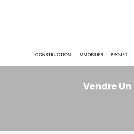
Skip
to
content
LC Réno
CONSTRUCTION
IMMOBILIER
PROJET
Vendre Un B