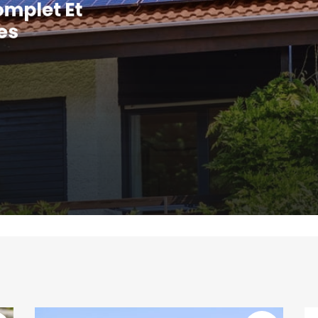
Complet Et
ues
ésente aujourd’hui une
de l’énergie renouvelable