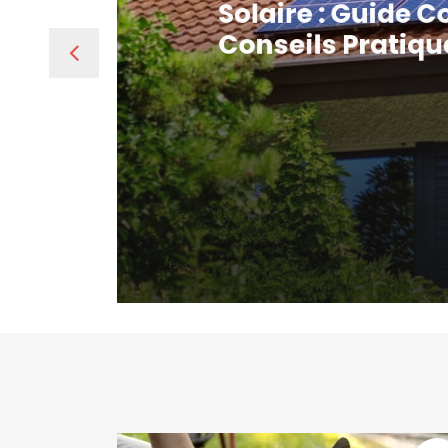
Solaire : Guide 
Conseils Pratiq
L’installation de panneaux solaires repr
solution très recherchée pour produire 
chez soi. Cependant, tous les […]
Read Full News